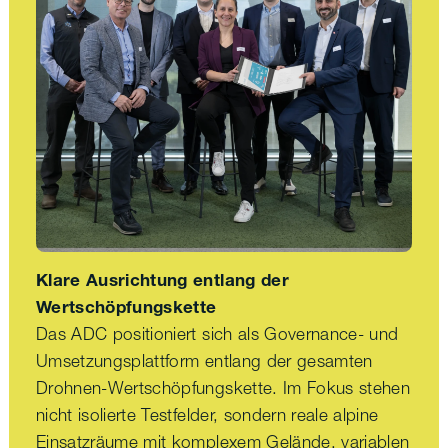
Klare Ausrichtung entlang der
Wertschöpfungskette
Das ADC positioniert sich als Governance- und
Umsetzungsplattform entlang der gesamten
Drohnen-Wertschöpfungskette. Im Fokus stehen
nicht isolierte Testfelder, sondern reale alpine
Einsatzräume mit komplexem Gelände, variablen