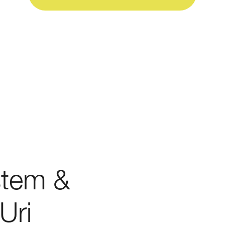
stem &
Uri