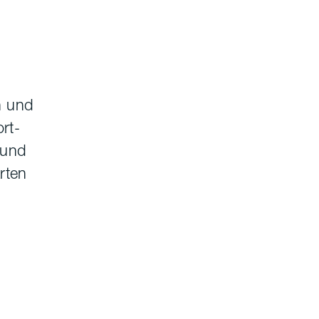
n und
rt-
 und
rten