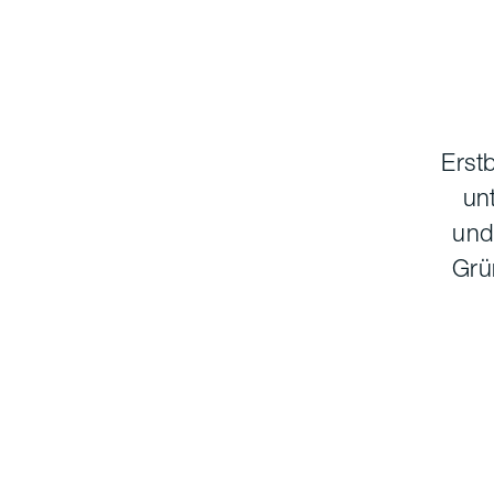
Erst
un
und
Grü