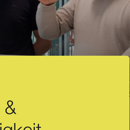
 &
igkeit